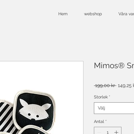
Hem
webshop
Våra va
Mimos® S
Ordinari
 199,00 kr 
149,25 
pris
Storlek
*
Välj
Antal
*