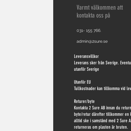
Varmt välkommen att
kontakta oss på
031- 155 766.
admin@2sure.se
Leveransvillkor
Leverans
sker från Sverige. Event
utanför Sverige
Utanför
EU
Tullkostnader kan tillkomma vid le
Retu
rer/byte
Kontakta 2 Sure AB innan du returne
byte/retur därefter tillkommer en
alltid ske i samstånd med 2 Sure A
returneras om plasten är bruten.