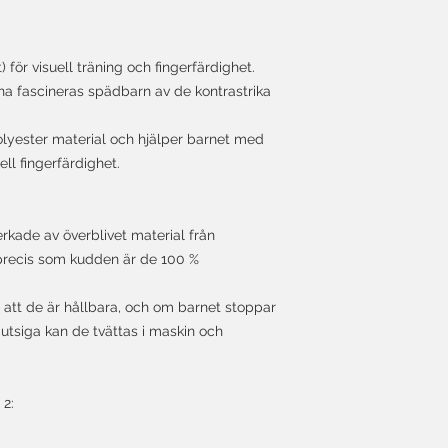
 för visuell träning och fingerfärdighet.
a fascineras spädbarn av de kontrastrika
polyester material och hjälper barnet med
l fingerfärdighet.
rkade av överblivet material från
precis som kudden är de 100 %
r att de är hållbara, och om barnet stoppar
utsiga kan de tvättas i maskin och
 2: