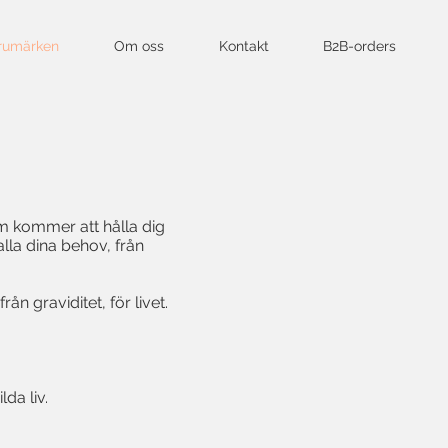
rumärken
Om oss
Kontakt
B2B-orders
m kommer att hålla dig
alla dina behov, från
n graviditet, för livet.
da liv.