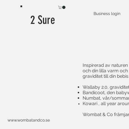
Business login
2 Sure
Inspirerad av naturen
och din lilla varm och
graviditet till din be
Wallaby 2.0, gravidite
Bandicoot, den babywe
Numbat, vår/sommarja
Kowari , all year arou
Wombat & Co främjar h
www.wombatandco.se