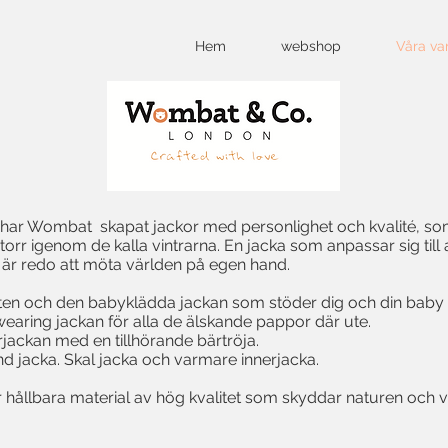
Hem
webshop
Våra va
 har Wombat skapat jackor med personlighet och kvalité, so
 torr igenom de kalla vintrarna. En jacka som anpassar sig till 
bis är redo att möta världen på egen hand.
ten och den babyklädda jackan som stöder dig och din baby frå
aring jackan för alla de älskande pappor där ute.
ckan med en tillhörande bärtröja.
nd jacka. Skal jacka och varmare innerjacka.
ållbara material av hög kvalitet som skyddar naturen och vil